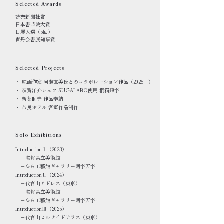
Selected Awards
読売新聞社賞
日本書芸院大賞
日展入選（5回）
​青丹会書展知事賞
Selected Projects
・ 映画作家 河瀨直美氏とのコラボレーション作品（2025－）
・ 須賀洋介シェフ SUGALABO使用 桐箱題字
・ 新薬師寺 作品奉納
​・ 奈良ホテル 客室作品制作
​Solo Exhibitions
IntroductionⅠ（2023）
－滋賀県立美術館
－なら工藝館ギャラリー阿字万字
IntroductionⅡ（2024）
－代官山アドレス（東京）
－滋賀県立美術館
－なら工藝館ギャラリー阿字万字
IntroductionⅢ（2025）
－代官山ヒルサイドテラス（東京）