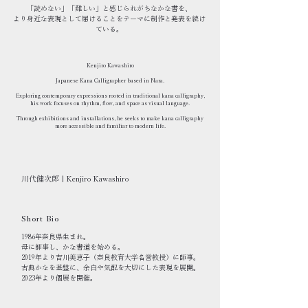
「読めない」「難しい」と感じられがちなかな書を、
より身近な表現として届けることをテーマに制作と発表を続け
ている。
Kenjiro Kawashiro
Japanese Kana Calligrapher based in Nara.
Exploring contemporary expressions rooted in traditional kana calligraphy,
his work focuses on rhythm, flow, and space as visual language.
Through exhibitions and installations, he seeks to make kana calligraphy
more accessible and familiar to modern life.
川代健次郎 | Kenjiro Kawashiro
Short Bio
1986年奈良県生まれ。
母に師事し、かな書道を始める。
2019年より吉川美恵子（奈良教育大学名誉教授）に師事。
古典かなを基盤に、余白や気配を大切にした表現を展開。
2023年より個展を開催。