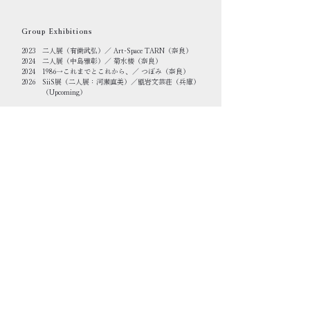
​Group Exhibitions
​2023 二人展（有働武弘）／ Art-Space TARN（奈良）
2024 二人展（中島雅彰）／ 菊水楼（奈良）
2024 1986
→これまでとこれから、／ つぼみ（奈良）
2026 SiiS展（二人展：河瀨直美）／甑岩文芸荘（兵庫）
（Upcoming）