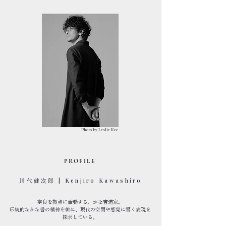
​Photo by Leslie Kee
PROFILE
​川代健次郎 | Kenjiro Kawashiro
奈良を拠点に活動する、かな書道家。
伝統的なかな書の精神を軸に、現代の空間や感覚に響く表現を
探求している。